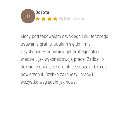
Dorota
D
1266 dni temu
K
ied
y
pot
r
zeb
owa
ła
m
s
zy
b
kie
go
i
sk
ut
ec
z
ne
go
us
u
w
ania
graffiti
,
u
da
ła
m
si
ę
do
fir
my
C
zy
st
ym
ur
.
Pr
ac
own
icy
by
li
prof
es
j
onal
ni
i
w
ied
z
iel
i
,
j
ak
w
yk
ona
ć
sw
oj
ą
pr
ac
ę
.
Z
ad
bal
i
o
do
k
ł
ad
ne
us
uni
ę
c
ie
graffiti
be
z
us
z
c
zer
b
ku
d
la
pow
ier
z
chn
i
.
S
zy
b
ko
z
ako
ń
cz
yl
i
pr
ac
ę
i
w
s
zy
st
ko
w
y
gl
ą
da
ł
o
j
ak
now
e
.