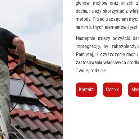
glonów, mchów oraz innych z
dachu, należy skorzystać z wł
metody. Przed zaczęciem mycia 
na nim luźnych elementów i jest 
Następnie należy oczyścić da
impregnację, by zabezpieczy
Pamiętaj, iż czyszczenie dach
zastosowania właściwych środków
Twojej rodzinie.
Kontakt
Cennik
Myc