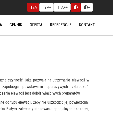
text_fields
text_fields
text_fields
contrast
contrast
A
A+
A++
+
A
CENNIK
OFERTA
REFERENCJE
KONTAKT
ażna czynność, jaka pozwala na utrzymanie elewacji w
 zapobiega powstawaniu uporczywych zabrudzeń.
enia elewacji jest dobór właściwych preparatów.
e do typu elewacji, żeby nie uszkodzić jej powierzchni.
lsku-Białym zalecamy stosowanie specjalnych szczotek,