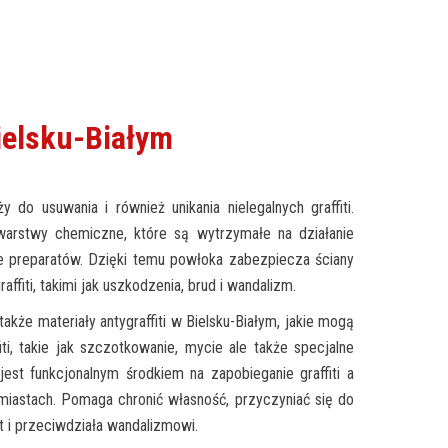
Bielsku-Białym
ży do usuwania i również unikania nielegalnych graffiti.
arstwy chemiczne, które są wytrzymałe na działanie
że preparatów. Dzięki temu powłoka zabezpiecza ściany
ffiti, takimi jak uszkodzenia, brud i wandalizm.
także materiały antygraffiti w Bielsku-Białym, jakie mogą
ti, takie jak szczotkowanie, mycie ale także specjalne
a jest funkcjonalnym środkiem na zapobieganie graffiti a
miastach. Pomaga chronić własność, przyczyniać się do
t i przeciwdziała wandalizmowi.