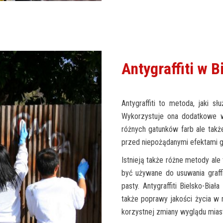
Antygraffiti w 
Antygraffiti to metoda, jaki słu
Wykorzystuje ona dodatkowe w
różnych gatunków farb ale tak
przed niepożądanymi efektami gra
Istnieją także różne metody ale 
być używane do usuwania graffi
pasty. Antygraffiti Bielsko-Biał
także poprawy jakości życia w 
korzystnej zmiany wyglądu mias