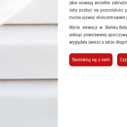
jakie usuwają wszelkie zabrudze
żeby pozbyć się pozostałości 
można używać skoncentrowane pr
Mycie elewacji w Bielsku-Bia
uniknąć powstawania uporczywy
wyglądała świeżo a także długo
Skontaktuj się z nami
Czy