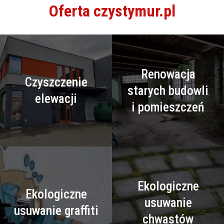
Oferta czystymur.pl
Renowacja
Czyszczenie
starych budowli
elewacji
i pomieszczeń
Ekologiczne
Ekologiczne
usuwanie
usuwanie graffiti
chwastów