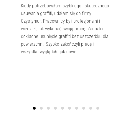
K
ied
y
pot
r
zeb
owa
ła
m
s
zy
b
kie
go
i
sk
ut
ec
z
ne
go
us
u
w
ania
graffiti
,
u
da
ła
m
si
ę
do
fir
my
C
zy
st
ym
ur
.
Pr
ac
own
icy
by
li
prof
es
j
onal
ni
i
w
ied
z
iel
i
,
j
ak
w
yk
ona
ć
sw
oj
ą
pr
ac
ę
.
Z
ad
bal
i
o
do
k
ł
ad
ne
us
uni
ę
c
ie
graffiti
be
z
us
z
c
zer
b
ku
d
la
pow
ier
z
chn
i
.
S
zy
b
ko
z
ako
ń
cz
yl
i
pr
ac
ę
i
w
s
zy
st
ko
w
y
gl
ą
da
ł
o
j
ak
now
e
.