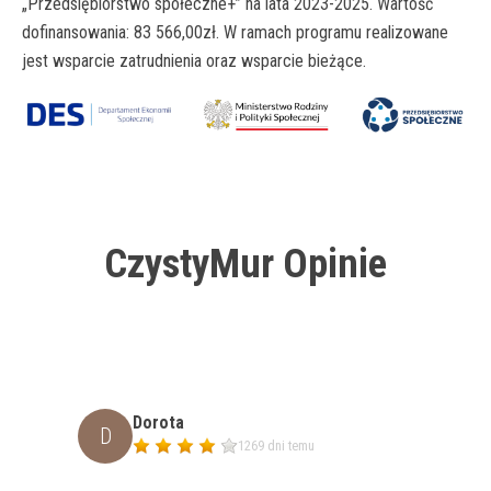
„Przedsiębiorstwo
społeczne+” na lata 2023-2025. Wartość
dofinansowania: 83 566,00zł. W
ramach programu realizowane
jest wsparcie zatrudnienia oraz wsparcie
bieżące.
CzystyMur Opinie
Dorota
D
1269 dni temu